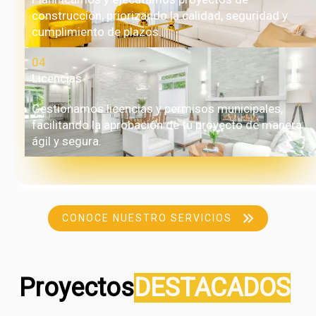
construcción, priorizando la calidad, seguridad y
cumplimiento de plazos.
04
Licencias
Gestionamos licencias y permisos municipales,
facilitando la aprobación de tu proyecto de manera
ágil y segura.
CONOCE NUESTRO SERVICIOS
Proyectos
DESTACADOS