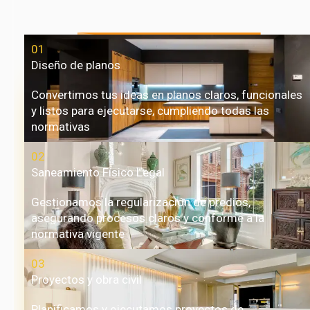
01
Diseño de planos
Convertimos tus ideas en planos claros, funcionales
y listos para ejecutarse, cumpliendo todas las
normativas
02
Saneamiento
Físico Legal
Gestionamos la regularización de predios,
asegurando procesos claros y conforme a la
normativa vigente
03
Proyectos y obra civil
Planificamos y ejecutamos proyectos de