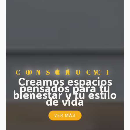
DISEÑO Y CONSTRUCCIÓN
Creamos espacios
pensados para tu
bienestar y tu estilo
de vida
VER MÁS